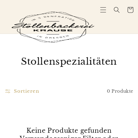
Direkt
zum
Warenko
Inhalt
K
Stollenspezialitäten
a
t
Sortieren
0 Produkte
e
g
o
Keine Produkte gefunden
r